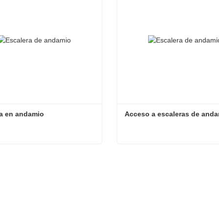
a en andamio
Acceso a escaleras de and
ra en andamio
Acceso a escaleras de and
ta ahora
Contacta ahora