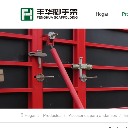
Hogar
Pr
Hogar
Productos
Accesorios para andamios
E