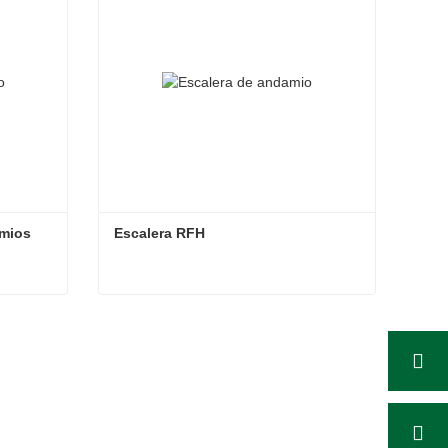
amios
Escalera RFH
amios
Escalera RFH
Contacta ahora