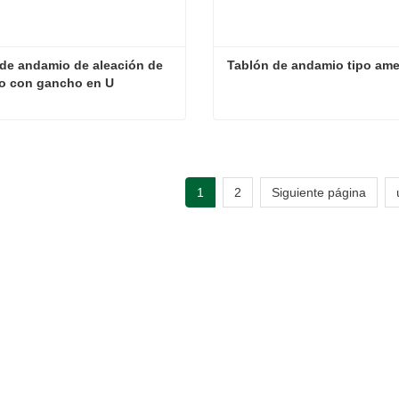
de andamio de aleación de 
Tablón de andamio tipo ame
o con gancho en U
Tablón de andamio de aleación de aluminio con gancho en U
Tablón de andamio tipo am
ta ahora
Contacta ahora
1
2
Siguiente página