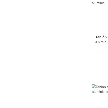
Tablón 
alumini
Contac