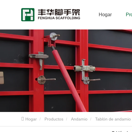
Hogar
Pr
Hogar
Productos
Andamio
Tablón de andamio