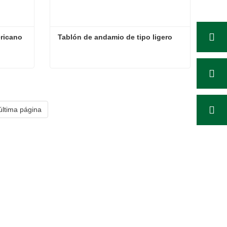
ricano
Tablón de andamio de tipo ligero
ericano
Tablón de andamio de tipo ligero
Contacta ahora
última página