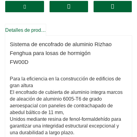
4. Peso ligero, fácil de desmontar.
5. Más seguro: buena estabilidad, alta
capacidad de carga.
Detalles de producto
6. La calidad del moldeo de hormigón es buena
Sistema de encofrado de aluminio Rizhao
y tiene una larga vida útil.
Fenghua para losas de hormigón
FW00D
7. Más rápido: Más eficiente, ahorra tiempo y
dinero.
Para la eficiencia en la construcción de edificios de
8. Paneles estandarizados para diversos
gran altura
El encofrado de cubierta de aluminio integra marcos
edificios estructurales.
de aleación de aluminio 6005-T6 de grado
aeroespacial con paneles de contrachapado de
9. Diseño portátil: Tamaño máximo del panel:
abedul báltico de 11 mm,
1800 × 1800 mm
Unidos mediante resina de fenol-formaldehído para
garantizar una integridad estructural excepcional y
una durabilidad a largo plazo.