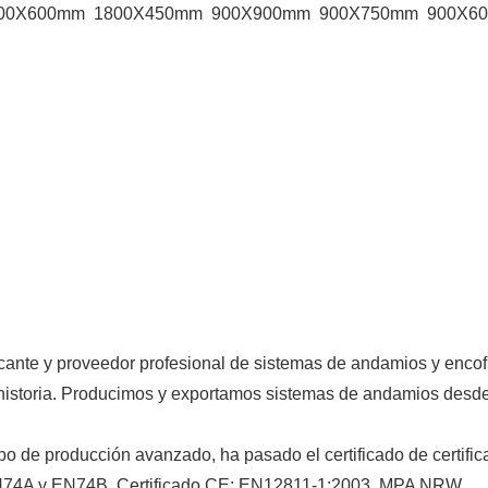
800X600mm 1800X450mm 900X900mm 900X750mm 900X6
icante y proveedor profesional de sistemas de andamios y encof
 historia. Producimos y exportamos sistemas de andamios desd
o de producción avanzado, ha pasado el certificado de certific
EN74A y EN74B, Certificado CE: EN12811-1:2003, MPA NRW,