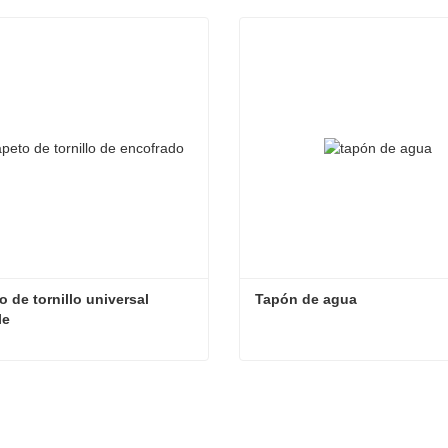
 de tornillo universal 
Tapón de agua
le
Parapeto de tornillo universal ajustable
Tapón de agua
acta ahora
Contacta ahora