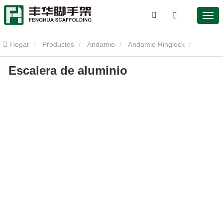
Hogar
Productos
Andamio
Andamio Ringlock
Escalera de aluminio
Escalera de aluminio