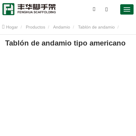
Hogar
Productos
Andamio
Tablón de andamio
Tablón de andamio tipo americano
Tablón de andamio tipo americano